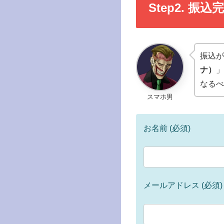
Step2. 振
振込が
ナ）
」
なるべ
スマホ男
お名前 (必須)
メールアドレス (必須)