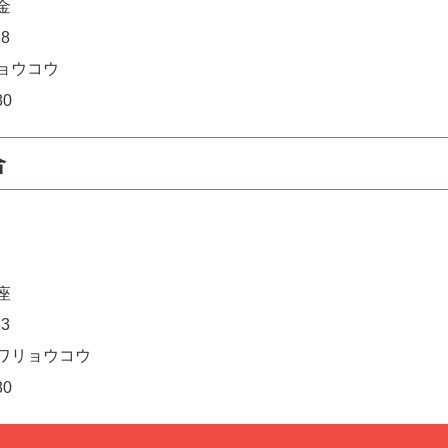
金
8
ョウコウ
80
合
座
3
ワリョウコウ
80