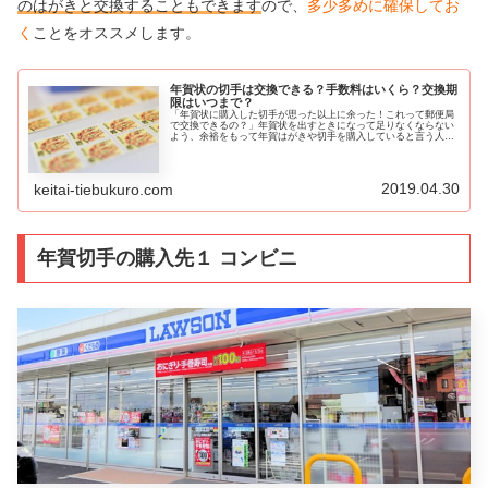
のはがきと交換することもできます
ので、
多少多めに確保してお
く
ことをオススメします。
年賀状の切手は交換できる？手数料はいくら？交換期
限はいつまで？
「年賀状に購入した切手が思った以上に余った！これって郵便局
で交換できるの？」年賀状を出すときになって足りなくならない
よう、余裕をもって年賀はがきや切手を購入していると言う人も
少なくないことでしょう。年末ギリギリになってから年賀切手を
買いに行...
2019.04.30
keitai-tiebukuro.com
年賀切手の購入先１ コンビニ