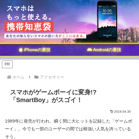
iPhoneの裏技
Androidの裏技
PR
ホーム
アクセサリー
スマホがゲームボーイに変身!?
「SmartBoy」がスゴイ！
2019.04.30
1989年に発売が行われ、瞬く間に大ヒットを記録した「ゲームボ
ーイ」。今でも一部のユーザーの間では根強い人気を誇っている
そう。