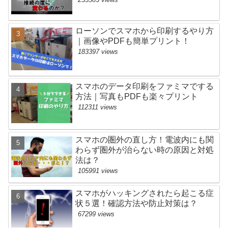
ローソンでスマホから印刷するやり方
｜画像やPDFも簡単プリント！
183397 views
スマホのデータ印刷をファミマでする
方法｜写真もPDFも楽々プリント
112311 views
スマホの圏外の直し方！電波内にも関
わらず圏外が治らない時の原因と対処
法は？
105991 views
スマホがハッキングされたら起こる症
状５選！確認方法や防止対策は？
67299 views