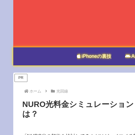
iPhoneの裏技
A
PR
ホーム
光回線
NURO光料金シミュレーショ
は？