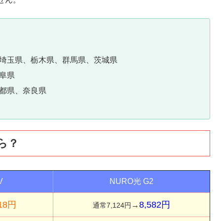
埼玉県、栃木県、群馬県、茨城県
阜県
都県、奈良県
ら？
V
NURO光 G2
618円
8,582円
→
通常7,124円