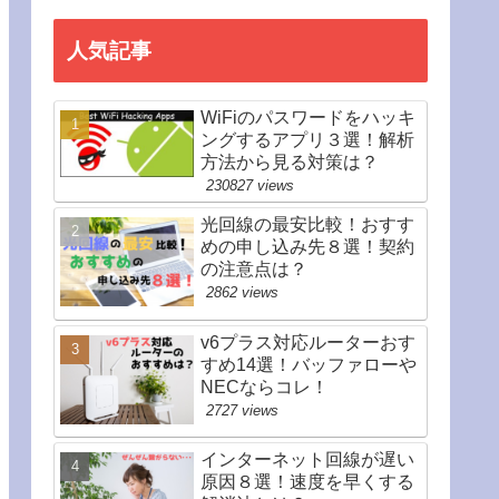
人気記事
WiFiのパスワードをハッキ
ングするアプリ３選！解析
方法から見る対策は？
230827 views
光回線の最安比較！おすす
めの申し込み先８選！契約
の注意点は？
2862 views
v6プラス対応ルーターおす
すめ14選！バッファローや
NECならコレ！
2727 views
インターネット回線が遅い
原因８選！速度を早くする