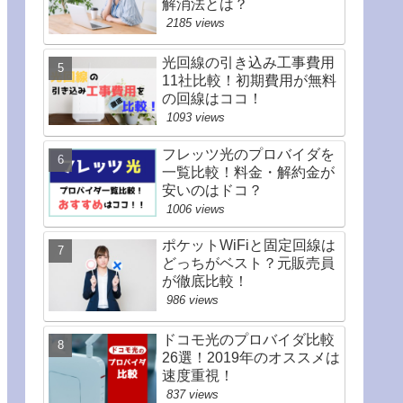
解消法とは？
2185 views
光回線の引き込み工事費用
11社比較！初期費用が無料
の回線はココ！
1093 views
フレッツ光のプロバイダを
一覧比較！料金・解約金が
安いのはドコ？
1006 views
ポケットWiFiと固定回線は
どっちがベスト？元販売員
が徹底比較！
986 views
ドコモ光のプロバイダ比較
26選！2019年のオススメは
速度重視！
837 views