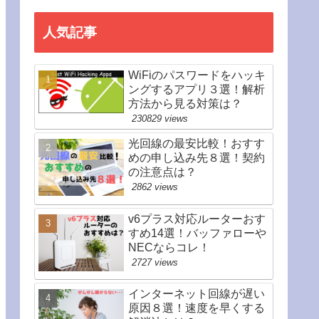
人気記事
WiFiのパスワードをハッキ
ングするアプリ３選！解析
方法から見る対策は？
230829 views
光回線の最安比較！おすす
めの申し込み先８選！契約
の注意点は？
2862 views
v6プラス対応ルーターおす
すめ14選！バッファローや
NECならコレ！
2727 views
インターネット回線が遅い
原因８選！速度を早くする