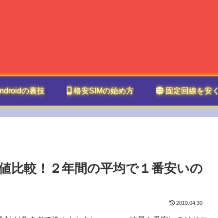
ndroidの裏技
格安SIMの始め方
固定回線を安
値比較！２年間の平均で１番安いの
2019.04.30