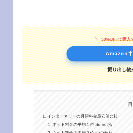
50%OFFで購
Amazo
掘り出し物
目
インターネットの月額料金最安値比較！
ネット料金の平均１位 So-net光
ネット料金の平均２位 auひかり