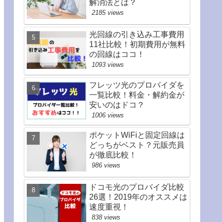
解消法とは？
2185 views
光回線の引き込み工事費用
11社比較！初期費用が無料
の回線はココ！
1093 views
フレッツ光のプロバイダを
一覧比較！料金・解約金が
安いのはドコ？
1006 views
ポケットWiFiと固定回線は
どっちがベスト？元販売員
が徹底比較！
986 views
ドコモ光のプロバイダ比較
26選！2019年のオススメは
速度重視！
838 views