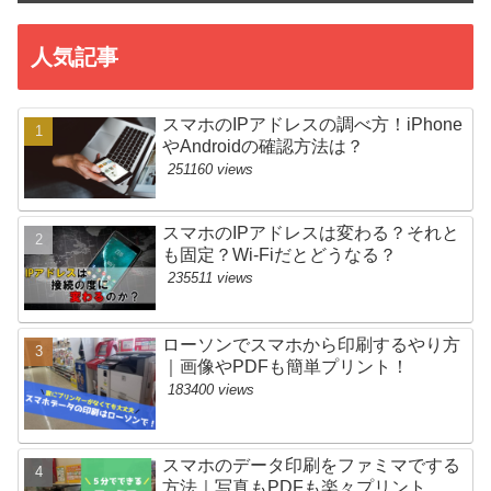
人気記事
スマホのIPアドレスの調べ方！iPhone
やAndroidの確認方法は？
251160 views
スマホのIPアドレスは変わる？それと
も固定？Wi-Fiだとどうなる？
235511 views
ローソンでスマホから印刷するやり方
｜画像やPDFも簡単プリント！
183400 views
スマホのデータ印刷をファミマでする
方法｜写真もPDFも楽々プリント