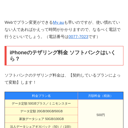
Webでプラン変更ができる
My au
も早いのですが、使い慣れてい
ない人であればかえって時間がかかりますので、なるべく電話で
行うといいでしょう。（電話番号は
0077-7023
です）
iPhoneのテザリング料金 ソフトバンクはいく
ら？
ソフトバンクのテザリング料金は、【契約しているプランによっ
て変動】します！
料金プラン名
月額料金（税抜）
データ定額 50GBプラス／ミニモンスター
データ定額 20GB/30GB/50GB
500円
家族データシェア 50GB/100GB
法人データシェアギガパック（50）/（100）