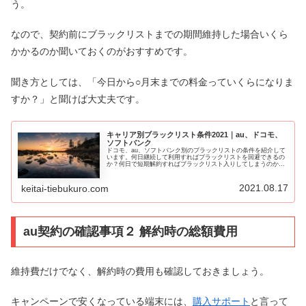
う。
なので、契約前にブラックリストまでの期間維持した場合いくら
かかるのか聞いておくのがおすすめです。
聞き方としては、「今日から○月末までの料金っていくらになりま
すか？」と聞けば大丈夫です。
キャリア別ブラックリスト条件2021｜au、ドコモ、
ソフトバンク
ドコモ、au、ソフトバンク別のブラックリストの条件を紹介して
います。何日継続して利用すればブラックリストを回避できるの
か？何日で短期解約すればブラックリスト入りしてしまうのか？
そんな疑問を、元販売員のわたしが包み隠さず全てお教えしま
す。
2021.08.17
keitai-tiebukuro.com
au契約の確認事項２ 解約時の総額費用
維持費だけでなく、解約時の費用も確認しておきましょう。
キャンペーンで安くなっている端末には、
購入サポート
と言って