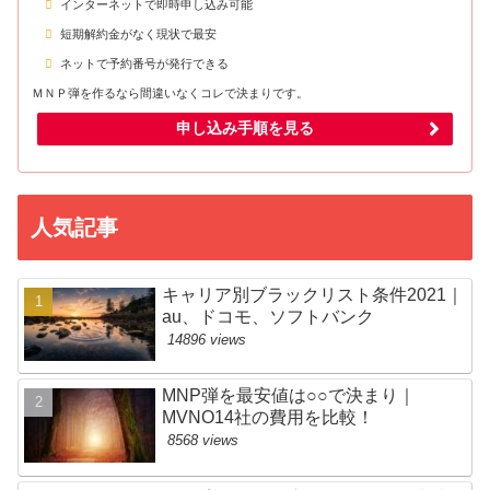
インターネットで即時申し込み可能
短期解約金がなく現状で最安
ネットで予約番号が発行できる
ＭＮＰ弾を作るなら間違いなくコレで決まりです。
申し込み手順を見る
人気記事
キャリア別ブラックリスト条件2021｜
au、ドコモ、ソフトバンク
14896 views
MNP弾を最安値は○○で決まり｜
MVNO14社の費用を比較！
8568 views