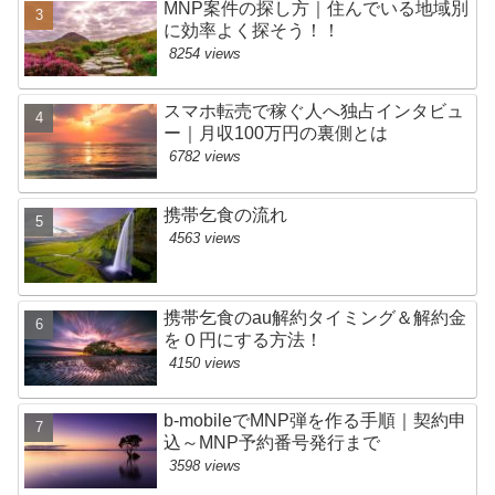
MNP案件の探し方｜住んでいる地域別
に効率よく探そう！！
8254 views
スマホ転売で稼ぐ人へ独占インタビュ
ー｜月収100万円の裏側とは
6782 views
携帯乞食の流れ
4563 views
携帯乞食のau解約タイミング＆解約金
を０円にする方法！
4150 views
b-mobileでMNP弾を作る手順｜契約申
込～MNP予約番号発行まで
3598 views