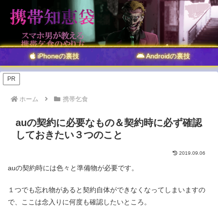
iPhoneの裏技
Androidの裏技
PR
ホーム
携帯乞食
auの契約に必要なもの＆契約時に必ず確認
しておきたい３つのこと
2019.09.06
auの契約時には色々と準備物が必要です。
１つでも忘れ物があると契約自体ができなくなってしまいますの
で、ここは念入りに何度も確認したいところ。