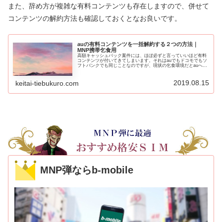
また、辞め方が複雑な有料コンテンツも存在しますので、併せて
コンテンツの解約方法も確認しておくとなお良いです。
auの有料コンテンツを一括解約する２つの方法｜
MNP携帯乞食用
高額キャッシュバック案件には、ほぼ必ずと言っていいほど有料
コンテンツが付いてきてしまいます。それはauでもドコモでもソ
フトバンクでも同じことなのですが、現状の乞食環境だとauへ乗
り換える人が大半でしょう。そこで今回はMNP携帯乞食用に、
au...
2019.08.15
keitai-tiebukuro.com
MNP弾ならb-mobile