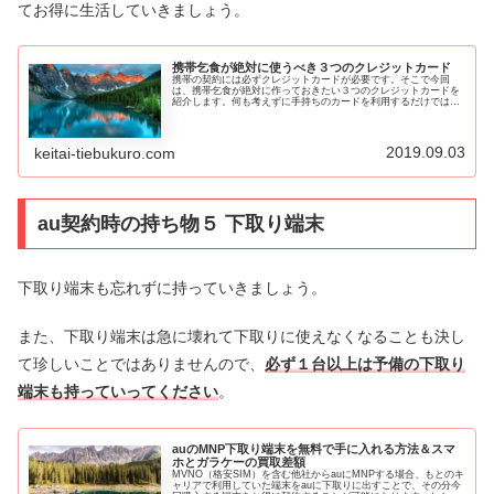
てお得に生活していきましょう。
携帯乞食が絶対に使うべき３つのクレジットカード
携帯の契約には必ずクレジットカードが必要です。そこで今回
は、携帯乞食が絶対に作っておきたい３つのクレジットカードを
紹介します。何も考えずに手持ちのカードを利用するだけでは非
常に損をしますので、この機会に更に効率よくお金を増やすため
にクレジッ...
2019.09.03
keitai-tiebukuro.com
au契約時の持ち物５ 下取り端末
下取り端末も忘れずに持っていきましょう。
また、下取り端末は急に壊れて下取りに使えなくなることも決し
て珍しいことではありませんので、
必ず１台以上は予備の下取り
端末も持っていってください
。
auのMNP下取り端末を無料で手に入れる方法＆スマ
ホとガラケーの買取差額
MVNO（格安SIM）を含む他社からauにMNPする場合、もとのキ
ャリアで利用していた端末をauに下取りに出すことで、その分今