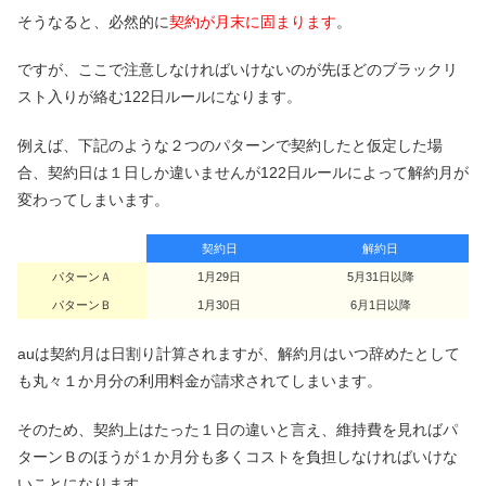
そうなると、必然的に
契約が月末に固まります
。
ですが、ここで注意しなければいけないのが先ほどのブラックリ
スト入りが絡む122日ルールになります。
例えば、下記のような２つのパターンで契約したと仮定した場
合、契約日は１日しか違いませんが122日ルールによって解約月が
変わってしまいます。
契約日
解約日
パターンＡ
1月29日
5月31日以降
パターンＢ
1月30日
6月1日以降
auは契約月は日割り計算されますが、解約月はいつ辞めたとして
も丸々１か月分の利用料金が請求されてしまいます。
そのため、契約上はたった１日の違いと言え、維持費を見ればパ
ターンＢのほうが１か月分も多くコストを負担しなければいけな
いことになります。