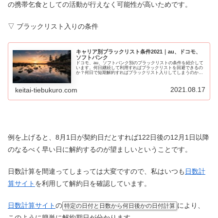
の携帯乞食としての活動が行えなく可能性が高いためです。
▽ ブラックリスト入りの条件
キャリア別ブラックリスト条件2021｜au、ドコモ、
ソフトバンク
ドコモ、au、ソフトバンク別のブラックリストの条件を紹介して
います。何日継続して利用すればブラックリストを回避できるの
か？何日で短期解約すればブラックリスト入りしてしまうのか？
そんな疑問を、元販売員のわたしが包み隠さず全てお教えしま
す。
2021.08.17
keitai-tiebukuro.com
例を上げると、8月1日が契約日だとすれば122日後の12月1日以降
のなるべく早い日に解約するのが望ましいということです。
日数計算を間違ってしまっては大変ですので、私はいつも
日数計
算サイト
を利用して解約日を確認しています。
日数計算サイト
の
により、
特定の日付と日数から何日後かの日付計算
このように簡単に解約期日が分かります。