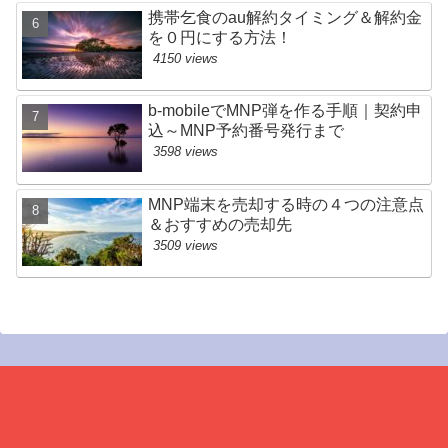
携帯乞食のau解約タイミング＆解約金
を０円にする方法！
4150 views
b-mobileでMNP弾を作る手順｜契約申
込～MNP予約番号発行まで
3598 views
MNP端末を売却する時の４つの注意点
＆おすすめの売却先
3509 views