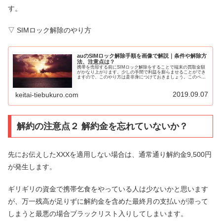
す。
▽ SIMロック解除のやり方
auのSIMロック解除手順を画像で解説｜条件や解除方
法、注意点は？
携帯を売却する前にSIMロック解除をすることで端末の買取金額
がかなり上がります。少しの手間で利益を膨らませることができ
ますので、このやり方は是非身につけておきましょう。このペー
ジでは、そんなauのSIMロック解除手順を画像で解説します。
au...
2019.09.07
keitai-tiebukuro.com
解約の注意点２ 解約金を忘れていないか？
先にお伝えしたXXXを適用しない場合は、通常通り解約金9,500円
が発生します。
ギリギリの資金で携帯乞食をやっている人は少ないかと思います
が、万一残高が足りずに解約金を含めた最終月の支払いが滞って
しまうと最悪の場合ブラックリスト入りしてしまいます。