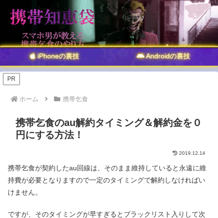
iPhoneの裏技
Androidの裏技
PR
ホーム
携帯乞食
携帯乞食のau解約タイミング＆解約金を０
円にする方法！
2019.12.14
携帯乞食が契約したau回線は、そのまま維持していると永遠に維
持費が必要となりますので一定のタイミングで解約しなければい
けません。
ですが、そのタイミングが早すぎるとブラックリスト入りして次