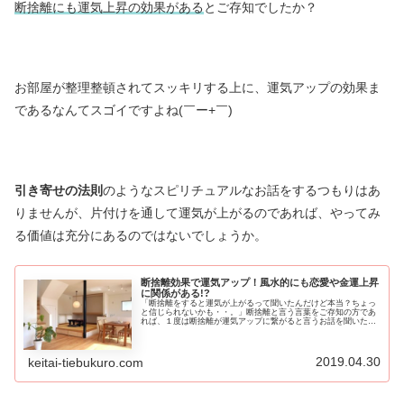
断捨離にも運気上昇の効果がある
とご存知でしたか？
お部屋が整理整頓されてスッキリする上に、運気アップの効果ま
であるなんてスゴイですよね(￣ー+￣)
引き寄せの法則
のようなスピリチュアルなお話をするつもりはあ
りませんが、片付けを通して運気が上がるのであれば、やってみ
る価値は充分にあるのではないでしょうか。
断捨離効果で運気アップ！風水的にも恋愛や金運上昇
に関係がある!?
「断捨離をすると運気が上がるって聞いたんだけど本当？ちょっ
と信じられないかも・・。」断捨離と言う言葉をご存知の方であ
れば、１度は断捨離が運気アップに繋がると言うお話を聞いたこ
とがあることでしょう。実際、体験談などで「運気が良くなっ
た！」と体...
2019.04.30
keitai-tiebukuro.com