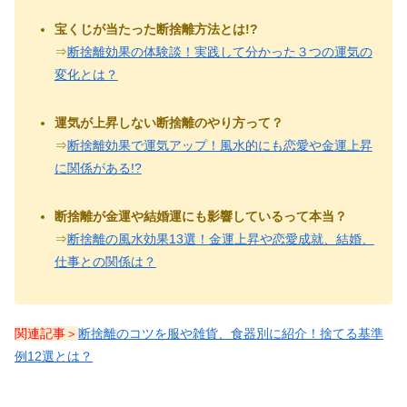
宝くじが当たった断捨離方法とは!?
⇒
断捨離効果の体験談！実践して分かった３つの運気の
変化とは？
運気が上昇しない断捨離のやり方って？
⇒
断捨離効果で運気アップ！風水的にも恋愛や金運上昇
に関係がある!?
断捨離が金運や結婚運にも影響しているって本当？
⇒
断捨離の風水効果13選！金運上昇や恋愛成就、結婚、
仕事との関係は？
関連記事＞
断捨離のコツを服や雑貨、食器別に紹介！捨てる基準
例12選とは？