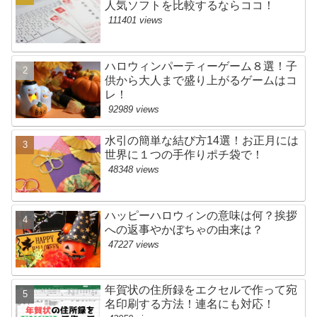
人気ソフトを比較するならココ！
111401 views
ハロウィンパーティーゲーム８選！子
供から大人まで盛り上がるゲームはコ
レ！
92989 views
水引の簡単な結び方14選！お正月には
世界に１つの手作りポチ袋で！
48348 views
ハッピーハロウィンの意味は何？挨拶
への返事やかぼちゃの由来は？
47227 views
年賀状の住所録をエクセルで作って宛
名印刷する方法！連名にも対応！